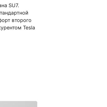
ана SU7.
стандартной
форт второго
курентом Tesla