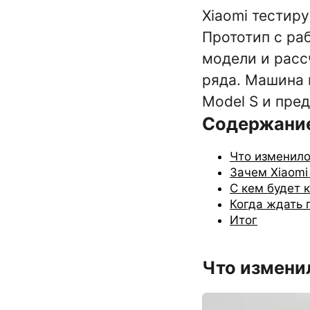
Xiaomi тестир
Прототип с ра
модели и расс
ряда. Машина 
Model S и пре
Содержани
Что изменило
Зачем Xiaomi
С кем будет 
Когда ждать 
Итог
Что измени