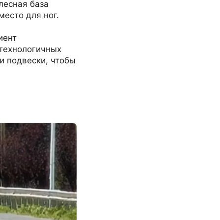
олесная база
место для ног.
иент
 технологичных
и подвески, чтобы