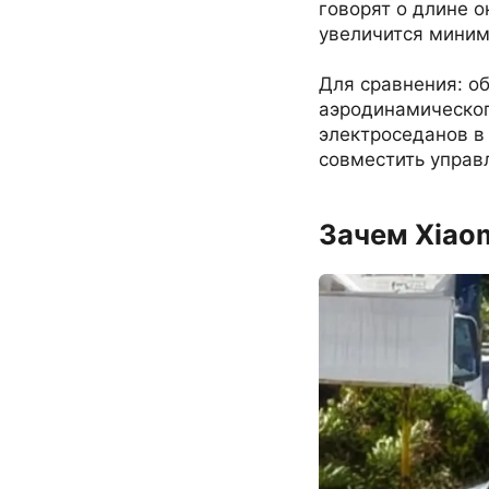
говорят о длине о
увеличится миниму
Для сравнения: о
аэродинамическог
электроседанов в
совместить управ
Зачем Xiaom