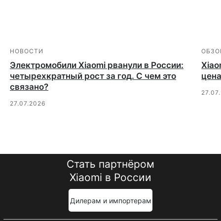
НОВОСТИ
ОБЗО
Электромобили Xiaomi рванули в России:
Xiao
четырехкратный рост за год. С чем это
цена
связано?
27.07
27.07.2026
Стать партнёром
Xiaomi в России
Дилерам и импортерам