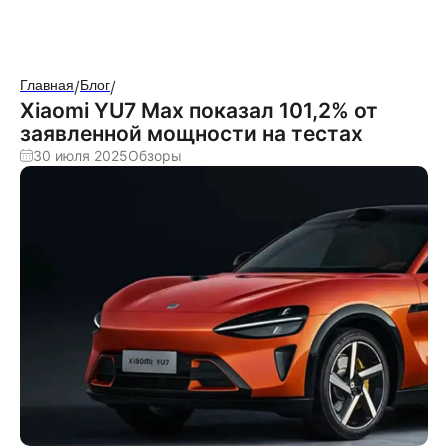
Главная
/
Блог
/
Авто в наличии
Блог
Модели
Тест-драйв
Xiaomi YU7 Max показал 101,2% от
заявленной мощности на тестах
30 июля 2025
Обзоры
Дилеры