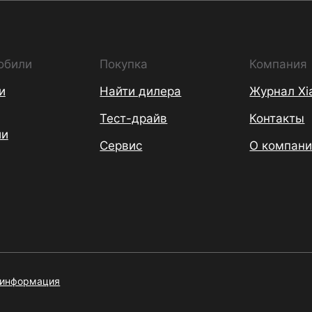
обили
Покупка
Компания
и
Найти дилера
Журнал Xi
Тест-драйв
Контакты
ии
Сервис
О компан
 информация