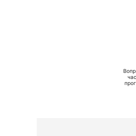
Вопр
час
про